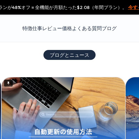
ランが48%オフ = 全機能が月額たった$2.08（年間プラン）。
今す
特徴
仕事
レビュー
価格
よくある質問
ブログ
ブログとニュース