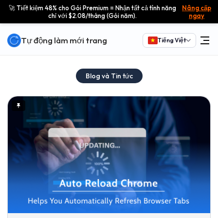
🚀 Tiết kiệm 48% cho Gói Premium = Nhận tất cả tính năng
Nâng cấp
chỉ với $2.08/tháng (Gói năm).
ngay
Tự động làm mới trang
Tiếng Việt
Blog và Tin tức