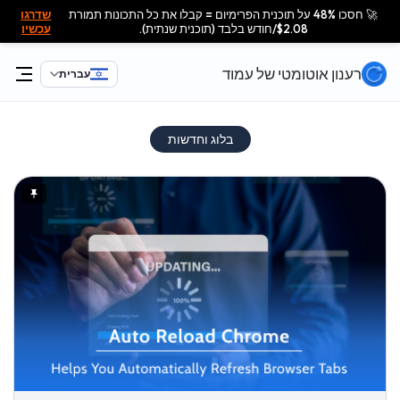
🚀 חסכו 48% על תוכנית הפרימיום = קבלו את כל התכונות תמורת
שדרגו
$2.08/חודש בלבד (תוכנית שנתית).
עכשיו
רענון אוטומטי של עמוד
עברית
בלוג וחדשות