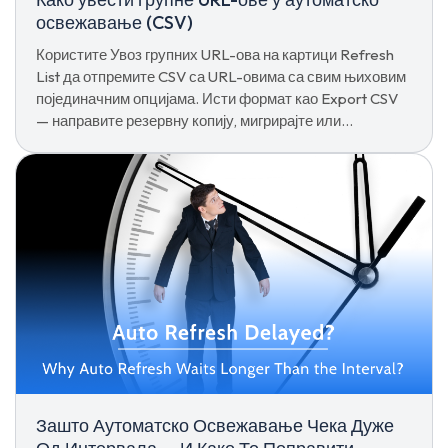
освежавање (CSV)
Користите Увоз групних URL-ова на картици Refresh
List да отпремите CSV са URL-овима са свим њиховим
појединачним опцијама. Исти формат као Export CSV
— направите резервну копију, мигрирајте или
примените заједничку конфигурацију једним кликом.
Зашто Аутоматско Освежавање Чека Дуже