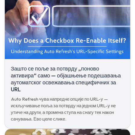
Зашто се поље за потврду „поново
активира“ само — објашњење подешавања
аутоматског освежавања специфичних за
URL
Auto Refresh чува напредне опције по URL-у —
искључивање поља за потврду на једном URL-у не
утиче на други, а промена ступа на снагу тек након
сачувања. Ево целе слике.