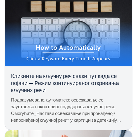
Кликните на кључну реч сваки пут када се
појави — Режим континуираног откривања
кључних речи
Подразумевано, аутоматско освежавање се
зауставља након првог подударања кључне речи.
Омогућите „Настави освежавање при пронађеној/
непронађеној кључној речи“ у картици за детекцију
кључних речи да бисте наставили да кликћете на
свако подударање без ограничења.