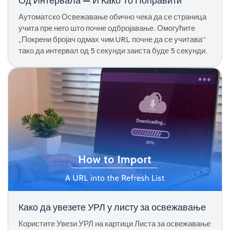
Од Интервала — И Како То Поправити
Аутоматско Освежавање обично чека да се страница
учита пре него што почне одбројавање. Омогућите
„Покрени бројач одмах чим URL почне да се учитава“
тако да интервал од 5 секунди заиста буде 5 секунди.
Како да увезете УРЛ у листу за освежавање
Користите Увези УРЛ на картици Листа за освежавање