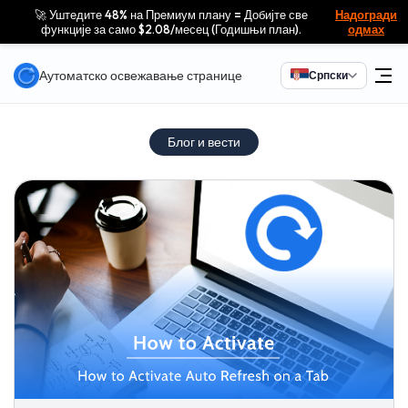
🚀 Уштедите 48% на Премиум плану = Добијте све
Надогради
функције за само $2.08/месец (Годишњи план).
одмах
Аутоматско освежавање странице
Српски
Блог и вести