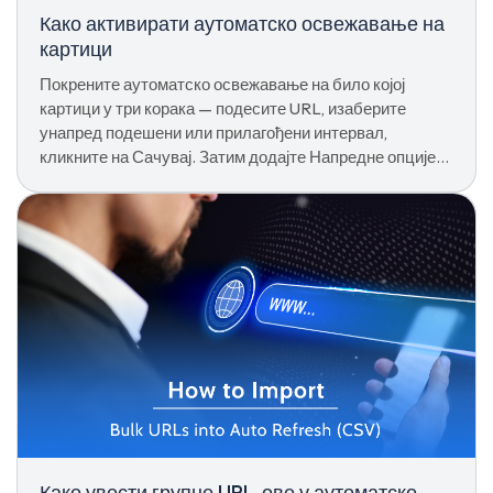
Како активирати аутоматско освежавање на
картици
Покрените аутоматско освежавање на било којој
картици у три корака — подесите URL, изаберите
унапред подешени или прилагођени интервал,
кликните на Сачувај. Затим додајте Напредне опције
као што су Тврдо освежавање или Заустављање при
интеракцији.
Како увести групне URL-ове у аутоматско