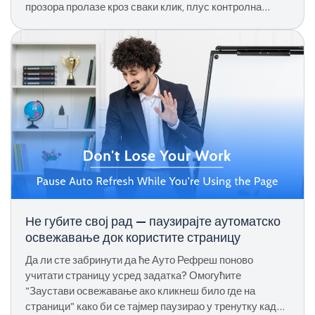
прозора пролазе кроз сваки клик, плус контролна
листа за решавање проблема.
Не губите свој рад — паузирајте аутоматско
освежавање док користите страницу
Да ли сте забринути да ће Ауто Рефреш поново
учитати страницу усред задатка? Омогућите
"Заустави освежавање ако кликнеш било где на
страници" како би се тајмер паузирао у тренутку када