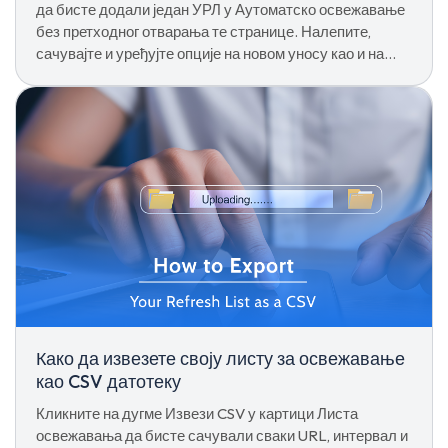
да бисте додали један УРЛ у Аутоматско освежавање
без претходног отварања те странице. Налепите,
сачувајте и уређујте опције на новом уносу као и на
било ком другом.
Како да извезете своју листу за освежавање
као CSV датотеку
Кликните на дугме Извези CSV у картици Листа
освежавања да бисте сачували сваки URL, интервал и