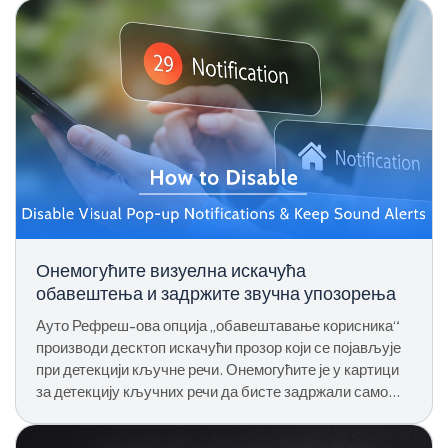
Онемогућите визуелна искачућа
обавештења и задржите звучна упозорења
Ауто Рефреш-ова опција „обавештавање корисника“
производи десктоп искачући прозор који се појављује
при детекцији кључне речи. Онемогућите је у картици
за детекцију кључних речи да бисте задржали само
звучна упозорења.