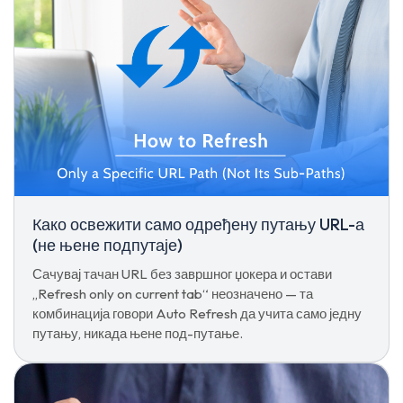
Како освежити само одређену путању URL-а
(не њене подпутаје)
Сачувај тачан URL без завршног џокера и остави
„Refresh only on current tab“ неозначено — та
комбинација говори Auto Refresh да учита само једну
путању, никада њене под-путање.