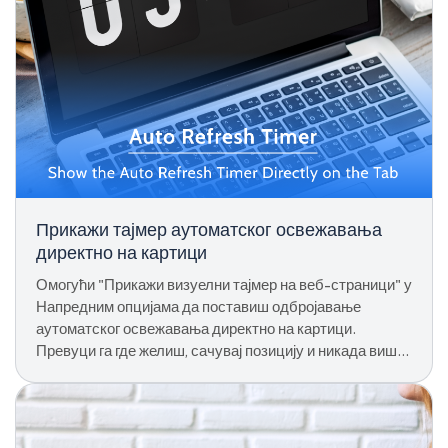
Прикажи тајмер аутоматског освежавања
директно на картици
Омогући "Прикажи визуелни тајмер на веб-страници" у
Напредним опцијама да поставиш одбројавање
аутоматског освежавања директно на картици.
Превуци га где желиш, сачувај позицију и никада више
не отварај искачући прозор само да провериш.