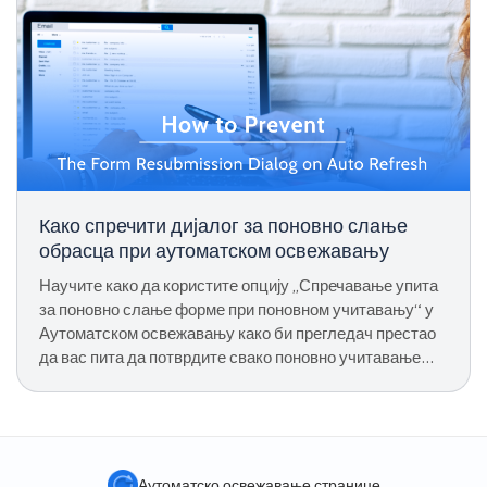
Како спречити дијалог за поновно слање
обрасца при аутоматском освежавању
Научите како да користите опцију „Спречавање упита
за поновно слање форме при поновном учитавању“ у
Аутоматском освежавању како би прегледач престао
да вас пита да потврдите свако поновно учитавање
странице са слањем форме.
Аутоматско освежавање странице