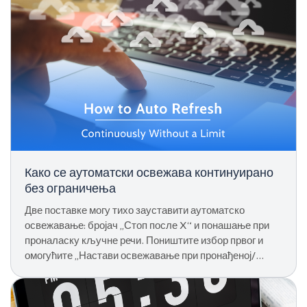
Како се аутоматски освежава континуирано
без ограничења
Две поставке могу тихо зауставити аутоматско
освежавање: бројач „Стоп после X“ и понашање при
проналаску кључне речи. Поништите избор првог и
омогућите „Настави освежавање при пронађеној/
непронађеној кључној речи“ за неограничен циклус.