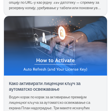
опцију по URL-у као једну .csv датотеку — спремну за
резервну копију, уређивање у табели или поновни увоз
на другом уређају.
Како активирати лиценцни кључ за
аутоматско освежавање
Водич корак по корак за активирање премијум
лиценцног кључа за аутоматско освежавање са
екрана План надоградње. Три макете искачућих