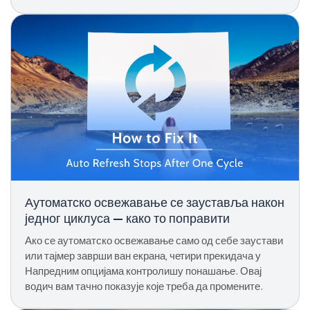
ступите у интеракцију, затим поново покрените помоћу
Ctrl + D.
Аутоматско освежавање се зауставља након
једног циклуса — како то поправити
Ако се аутоматско освежавање само од себе заустави
или тајмер заврши ван екрана, четири прекидача у
Напредним опцијама контролишу понашање. Овај
водич вам тачно показује које треба да промените.