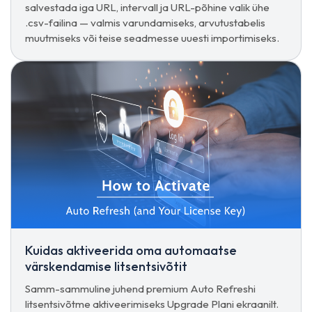
salvestada iga URL, intervall ja URL-põhine valik ühe
.csv-failina — valmis varundamiseks, arvutustabelis
muutmiseks või teise seadmesse uuesti importimiseks.
Kuidas aktiveerida oma automaatse
värskendamise litsentsivõtit
Samm-sammuline juhend premium Auto Refreshi
litsentsivõtme aktiveerimiseks Upgrade Plani ekraanilt.