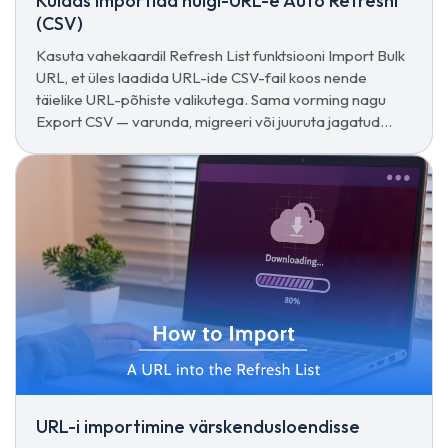
Kuidas importida hulgi-URL-e Auto Refreshi
(CSV)
Kasuta vahekaardil Refresh List funktsiooni Import Bulk
URL, et üles laadida URL-ide CSV-fail koos nende
täielike URL-põhiste valikutega. Sama vorming nagu
Export CSV — varunda, migreeri või juuruta jagatud
konfiguratsioon ühe klõpsuga.
URL-i importimine värskendusloendisse