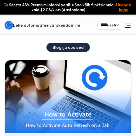
🚀 Säästa 48% Premiumi plaani pealt = Saa kõik funktsioonid
Uuenda
vaid $2.08/kuus (Aastaplaan).
kohe
Lehe automaatne värskendamine
Eesti
Blogi ja uudised