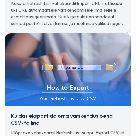
Kasuta Refresh List vahekaardil Import URL-i, et lisada
üks URL automaatsele värskendamisele ilma sellele
esmalt navigeerimata. Uue kirje puhul on saadaval
samad paste’i, salvestamise ja muutmise valikud nagu
kõigi teiste puhul.
Kuidas eksportida oma värskendusloend
CSV-failina
Klõpsake vahekaardil Refresh List nuppu Export CSV, et