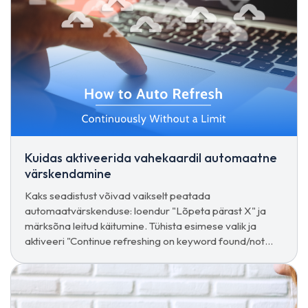
Kuidas aktiveerida vahekaardil automaatne
värskendamine
Kaks seadistust võivad vaikselt peatada
automaatvärskenduse: loendur "Lõpeta pärast X" ja
märksõna leitud käitumine. Tühista esimese valik ja
aktiveeri "Continue refreshing on keyword found/not
found" piiramatu tsükli jaoks.