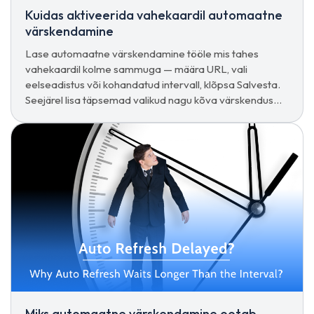
Kuidas aktiveerida vahekaardil automaatne
värskendamine
Lase automaatne värskendamine tööle mis tahes
vahekaardil kolme sammuga — määra URL, vali
eelseadistus või kohandatud intervall, klõpsa Salvesta.
Seejärel lisa täpsemad valikud nagu kõva värskendus
või peatamine kasutaja tegevuse korral.
Miks automaatne värskendamine ootab