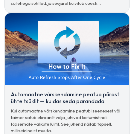
sa lehega suhtled, ja seejärel käivitub uuesti
klahvikombinatsiooniga Ctrl + D.
Automaatne värskendamine peatub pärast
ühte tsüklit — kuidas seda parandada
Kui automaatne värskendamine peatub iseenesest või
taimer satub ekraanilt välja, juhivad käitumist neli
täpsemate valikute lülitit. See juhend näitab täpselt,
milliseid neist muuta.