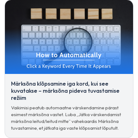
Märksõna klõpsamine iga kord, kui see
kuvatakse – märksõna pideva tuvastamise
režiim
Vaikimisi peatub automaatne värskendamine pärast
esimest märksõna vastet. Luba „Jätka värskendamist
märksõna leitud/leitud mitte” vahekaardis Märksõna
tuvastamine, et jätkata iga vaste klõpsamist lõputult.