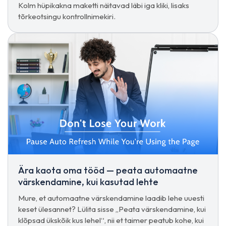
Kolm hüpikakna maketti näitavad läbi iga kliki, lisaks
tõrkeotsingu kontrollnimekiri.
Ära kaota oma tööd — peata automaatne
värskendamine, kui kasutad lehte
Mure, et automaatne värskendamine laadib lehe uuesti
keset ülesannet? Lülita sisse „Peata värskendamine, kui
klõpsad ükskõik kus lehel“, nii et taimer peatub kohe, kui