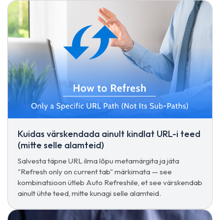
Kuidas värskendada ainult kindlat URL-i teed
(mitte selle alamteid)
Salvesta täpne URL ilma lõpu metamärgita ja jäta
"Refresh only on current tab" märkimata — see
kombinatsioon ütleb Auto Refreshile, et see värskendab
ainult ühte teed, mitte kunagi selle alamteid.