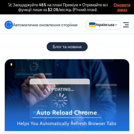
🚀 Заощаджуйте 48% на плані Преміум = Отримайте всі
Оновити
функції лише за $2.08/місяць (Річний план).
зараз
Автоматичне оновлення сторінки
Українська
Блог та новини