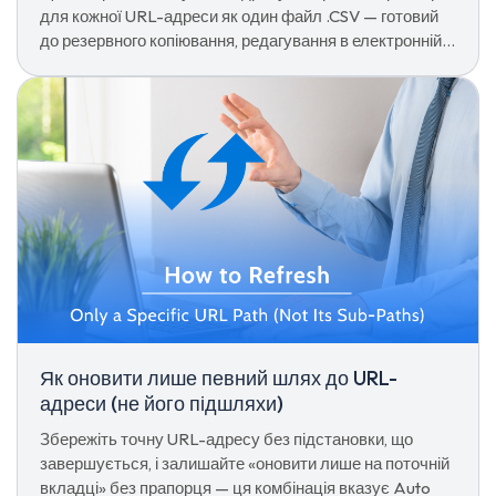
для кожної URL-адреси як один файл .CSV — готовий
до резервного копіювання, редагування в електронній
таблиці або повторного імпорту на іншому пристрої.
Як оновити лише певний шлях до URL-
адреси (не його підшляхи)
Збережіть точну URL-адресу без підстановки, що
завершується, і залишайте «оновити лише на поточній
вкладці» без прапорця — ця комбінація вказує Auto