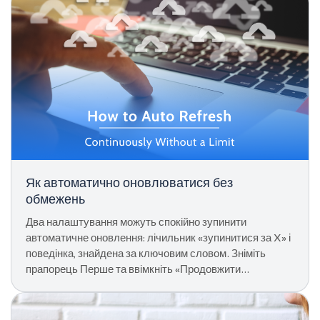
Як автоматично оновлюватися без
обмежень
Два налаштування можуть спокійно зупинити
автоматичне оновлення: лічильник «зупинитися за X» і
поведінка, знайдена за ключовим словом. Зніміть
прапорець Перше та ввімкніть «Продовжити
оновлення за ключовим словом знайдено/не
знайдено» для необмеженого циклу.