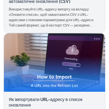
автоматичне оновлення (CSV)
Використовуйте URL-адресу імпорту на вкладці
«Оновити список», щоб завантажити CSV з URL-
адресами з повними параметрами для URL-адреси.
Той самий формат, що й експорт CSV — резервне
копіювання, міграція або розгортання спільної
конфігурації одним кліком.
Як імпортувати URL-адресу в список
оновлення