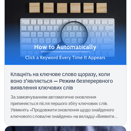
Клацніть на ключове слово щоразу, коли
воно з’являється — Режим безперервного
виявлення ключових слів
За замовчуванням автоматичне оновлення
припиняється після першого збігу ключових слів.
Увімкніть «Продовжити оновлення щодо знайденого
ключового слова/не знайдено» на вкладці «Виявити
ключові слова», щоб продовжувати натискати кожен
збіг на невизначений термін.