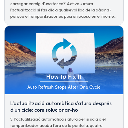
carregar enmig d’una tasca? Activa «Atura
l’actualització si fas clic a qualsevol lloc de la pàgina»
perquè el temporitzador es posi en pausa en el moment
que hi interactues i es reiniciï després amb Ctrl + D.
L'actualització automàtica s'atura després
d'un cicle: com solucionar-ho
Si l'actualització automàtica s'atura per si sola o el
temporitzador acaba fora de la pantalla, quatre