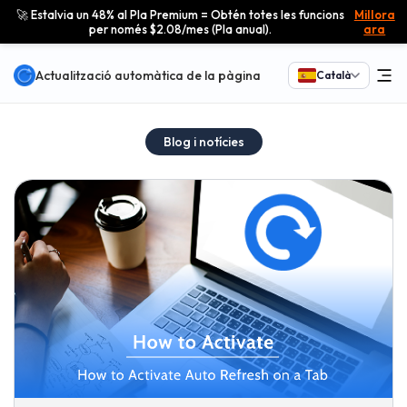
🚀 Estalvia un 48% al Pla Premium = Obtén totes les funcions
Millora
per només $2.08/mes (Pla anual).
ara
Actualització automàtica de la pàgina
Català
Blog i notícies