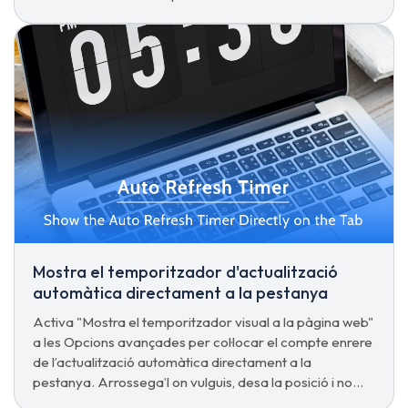
actualitzant quan es trobi/no es trobi la paraula clau"
per a un cicle il·limitat.
Mostra el temporitzador d'actualització
automàtica directament a la pestanya
Activa "Mostra el temporitzador visual a la pàgina web"
a les Opcions avançades per col·locar el compte enrere
de l’actualització automàtica directament a la
pestanya. Arrossega’l on vulguis, desa la posició i no
tornis a obrir el popup només per comprovar-ho.