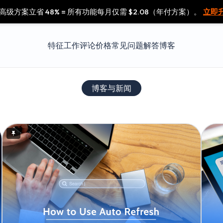
 高级方案立省 48% = 所有功能每月仅需 $2.08（年付方案）。
立即
特征
工作
评论
价格
常见问题解答
博客
博客与新闻