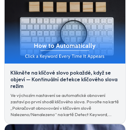
Klikněte na klíčové slovo pokaždé, když se
objeví — Kontinuální detekce klíčového slova
režim
Ve výchozím nastavení se automatické obnovení
zastaví po první shodě klíčového slova. Povolte na kartě
„Pokračovat obnovování v klíčovém slově
Nalezeno/Nenalezeno“ na kartě Detect Keyword,
abyste mohli na každou shodu neomezeně klikat.