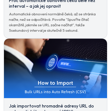
Proč automatické obnovení čeká déle než
interval – a jak jej opravit
Automatické obnovení normálně čeká, až se stránka
načte, než se odpočítává. Povolte "Spusťte čítač
okamžitě, jakmile se URL začne načítat", takže
5sekundový interval je skutečně 5 sekund.
Jak importovat hromadné adresy URL do