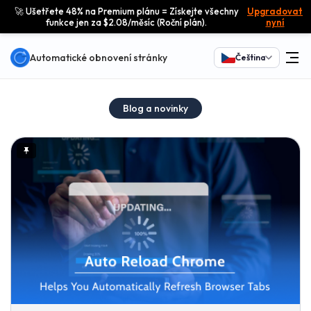
🚀 Ušetřete 48% na Premium plánu = Získejte všechny
Upgradovat
funkce jen za $2.08/měsíc (Roční plán).
nyní
Automatické obnovení stránky
Čeština
Blog a novinky