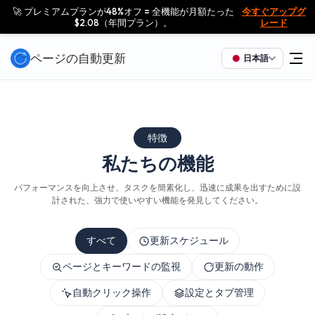
🚀 プレミアムプランが48%オフ = 全機能が月額たった
今すぐアップグ
$2.08（年間プラン）。
レード
ページの自動更新
日本語
特徴
私たちの機能
パフォーマンスを向上させ、タスクを簡素化し、迅速に成果を出すために設
計された、強力で使いやすい機能を発見してください。
すべて
更新スケジュール
ページとキーワードの監視
更新の動作
自動クリック操作
設定とタブ管理