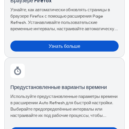
Браузере Firefox
Узнайте, как автоматически обновлять страницы в
браузере Firefox с помощью расширения Page
Refresh. Устанавливайте пользовательские
временные интервалы, настраивайте автоматическую
перезагрузку вкладок по расписанию, используйте
предустановки и управляйте расширенными
Узнать больше
параметрами обновления для бесперебойного
просмотра.
Предустановленные варианты времени
Используйте предустановленные параметры времени
в расширении Auto Refresh для быстрой настройки.
Выбирайте предопределённые интервалы или
настраивайте их под рабочие процессы, чтобы
упростить перезагрузки.