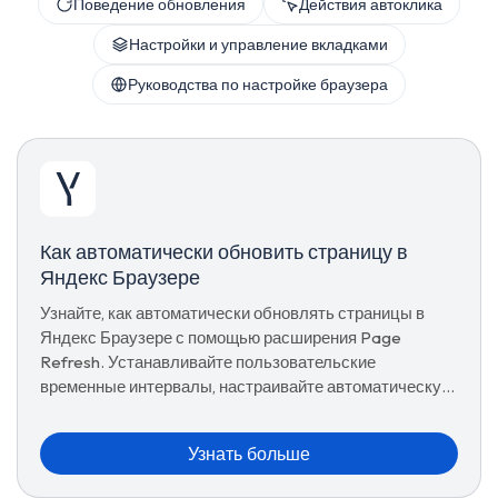
Поведение обновления
Действия автоклика
Настройки и управление вкладками
Руководства по настройке браузера
Как автоматически обновить страницу в
Яндекс Браузере
Узнайте, как автоматически обновлять страницы в
Яндекс Браузере с помощью расширения Page
Refresh. Устанавливайте пользовательские
временные интервалы, настраивайте автоматическую
перезагрузку вкладок по расписанию, используйте
предустановки и управляйте расширенными
Узнать больше
параметрами обновления для комфортного просмотра.