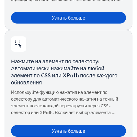
только видимый текст. Узнайте, когда её использовать
и какие у неё есть компромиссы.
Узнать больше
Нажмите на элемент по селектору:
Автоматически нажимайте на любой
элемент по CSS или XPath после каждого
обновления
Используйте функцию нажатия на элемент по
селектору для автоматического нажатия на точный
элемент после каждой перезагрузки через CSS-
селектор или XPath. Включает выбор элемента,
упорядоченные цели, резервный вариант XPath и
кнопку тестового нажатия.
Узнать больше