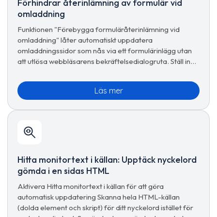
Förhindrar återinlämning av formulär vid
omladdning
Funktionen "Förebygga formuläråterinlämning vid
omladdning" låter automatiskt uppdatera
omladdningssidor som nås via ett formulärinlägg utan
att utlösa webbläsarens bekräftelsedialogruta. Ställ in
en gång per URL, spara, klar.
Läs mer
Hitta monitortext i källan: Upptäck nyckelord
gömda i en sidas HTML
Aktivera Hitta monitortext i källan för att göra
automatisk uppdatering Skanna hela HTML-källan
(dolda element och skript) för ditt nyckelord istället för