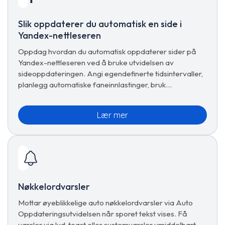
Slik oppdaterer du automatisk en side i
Yandex-nettleseren
Oppdag hvordan du automatisk oppdaterer sider på
Yandex-nettleseren ved å bruke utvidelsen av
sideoppdateringen. Angi egendefinerte tidsintervaller,
planlegg automatiske faneinnlastinger, bruk
forhåndsinnstillinger og administrer avanserte
oppdateringsalternativer for sømløs surfing.
Lær mer
Nøkkelordvarsler
Mottar øyeblikkelige auto nøkkelordvarsler via Auto
Oppdateringsutvidelsen når sporet tekst vises. Få
varsler via lyd, toast eller systemvarsler umiddelbart.