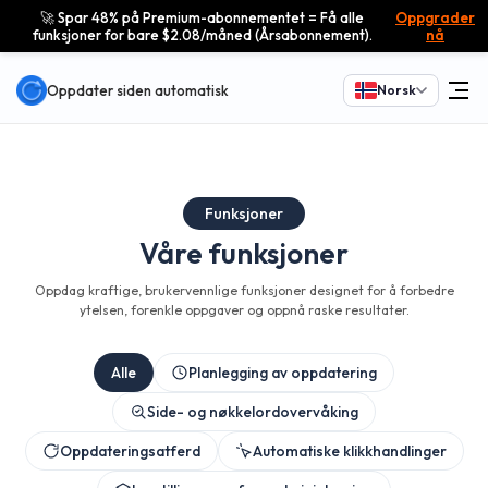
🚀 Spar 48% på Premium-abonnementet = Få alle
Oppgrader
funksjoner for bare $2.08/måned (Årsabonnement).
nå
Oppdater siden automatisk
Norsk
Funksjoner
Våre funksjoner
Oppdag kraftige, brukervennlige funksjoner designet for å forbedre
ytelsen, forenkle oppgaver og oppnå raske resultater.
Alle
Planlegging av oppdatering
Side- og nøkkelordovervåking
Oppdateringsatferd
Automatiske klikkhandlinger