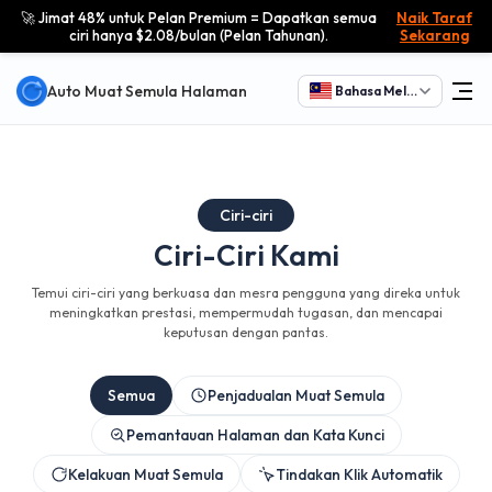
🚀 Jimat 48% untuk Pelan Premium = Dapatkan semua
Naik Taraf
ciri hanya $2.08/bulan (Pelan Tahunan).
Sekarang
Auto Muat Semula Halaman
Bahasa Melayu
Ciri-ciri
Ciri-Ciri Kami
Temui ciri-ciri yang berkuasa dan mesra pengguna yang direka untuk
meningkatkan prestasi, mempermudah tugasan, dan mencapai
keputusan dengan pantas.
Semua
Penjadualan Muat Semula
Pemantauan Halaman dan Kata Kunci
Kelakuan Muat Semula
Tindakan Klik Automatik